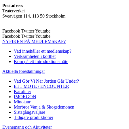
Postadress
Teaterverket
Sveavägen 114, 113 50 Stockholm
Facebook
Twitter
Youtube
Facebook
Twitter
Youtube
NYFIKEN PÅ MEDLEMSKAP?
Vad innehåller ett medlemskap?
Verksamheten i korthet
Kom på ett Introduktionsmöte
Aktuella föreställningar
Vad Gör Vi När Jorden Går Under?
ETT MÖTE / ENCOUNTER
Karoliner
IMORGON
Minotaur
Morbror Vanja & Skogsdemonen
Sistagångsväljare
Tidigare produktioner
Evenemang och Aktiviteter