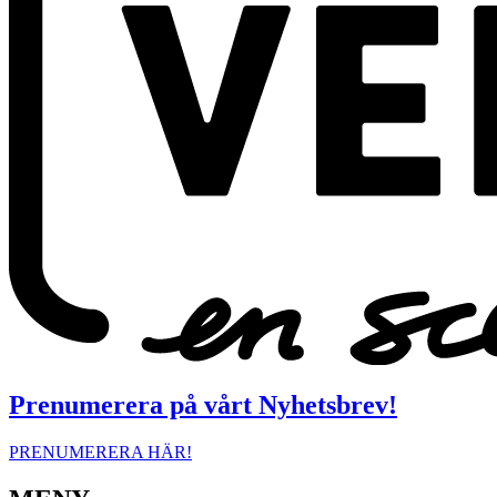
Prenumerera på vårt Nyhetsbrev!
PRENUMERERA HÄR!