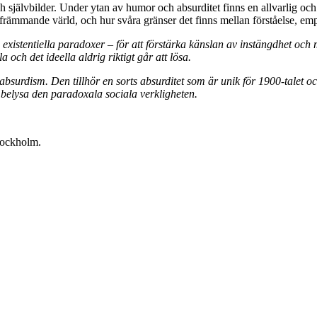
h självbilder. Under ytan av humor och absurditet finns en allvarlig och 
n främmande värld, och hur svåra gränser det finns mellan förståelse, 
istentiella paradoxer – för att förstärka känslan av instängdhet och 
och det ideella aldrig riktigt går att lösa.
absurdism. Den tillhör en sorts absurditet som är unik för 1900-talet oc
 belysa den paradoxala sociala verkligheten.
tockholm.