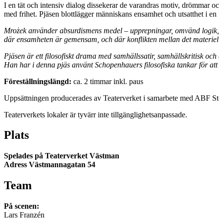
I en tät och intensiv dialog dissekerar de varandras motiv, drömmar oc
med frihet. Pjäsen blottlägger människans ensamhet och utsatthet i e
Mrożek använder absurdismens medel – upprepningar, omvänd logik, ex
där ensamheten är gemensam, och där konflikten mellan det materiella 
Pjäsen är ett filosofiskt drama med samhällssatir, samhällskritisk och 
Han har i denna pjäs använt Schopenhauers filosofiska tankar för att
Föreställningslängd:
ca. 2 timmar inkl. paus
Uppsättningen producerades av Teaterverket i samarbete med ABF S
Teaterverkets lokaler är tyvärr inte tillgänglighetsanpassade.
Plats
Spelades på Teaterverket Västman
Adress Västmannagatan 54
Team
På scenen:
Lars Franzén