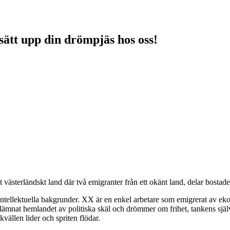
sätt upp din drömpjäs hos oss!
tt västerländskt land där två emigranter från ett okänt land, delar bostade
ntellektuella bakgrunder. XX är en enkel arbetare som emigrerat av ekon
lämnat hemlandet av politiska skäl och drömmer om frihet, tankens själv
kvällen lider och spriten flödar.