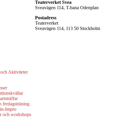
Teaterverket Svea
Sveavägen 114, T-bana Odenplan
Postadress
Teaterverket
Sveavägen 114, 113 50 Stockholm
ch Aktiviteter
nser
ationskvällar
rtsträffar
 fredagsträning
in-Impro
r och workshops