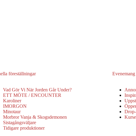
ella föreställningar
Evenemang o
Vad Gör Vi När Jorden Går Under?
Anno
ETT MÖTE / ENCOUNTER
Inspir
Karoliner
Uppsta
IMORGON
Öppen
Minotaur
Drop-
Morbror Vanja & Skogsdemonen
Kurse
Sistagångsväljare
Tidigare produktioner