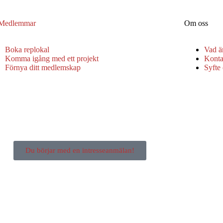
 Medlemmar
Om oss
Boka replokal
Vad ä
Komma igång med ett projekt
Konta
Förnya ditt medlemskap
Syfte
Du börjar med en intresseanmälan!