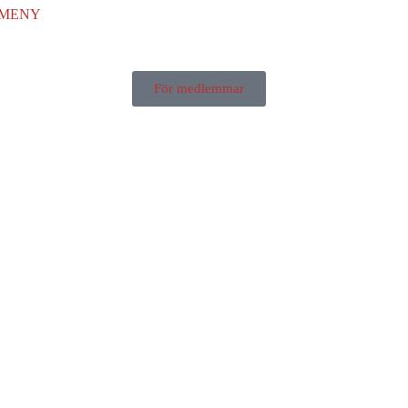
MENY
För medlemmar