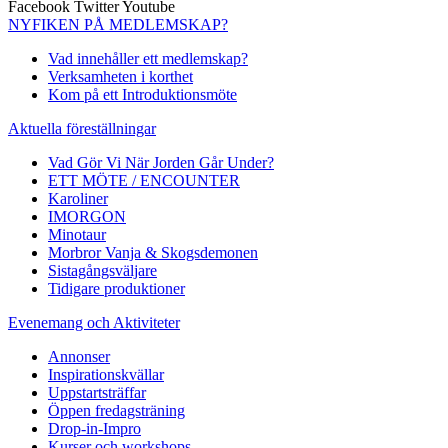
Facebook
Twitter
Youtube
NYFIKEN PÅ MEDLEMSKAP?
Vad innehåller ett medlemskap?
Verksamheten i korthet
Kom på ett Introduktionsmöte
Aktuella föreställningar
Vad Gör Vi När Jorden Går Under?
ETT MÖTE / ENCOUNTER
Karoliner
IMORGON
Minotaur
Morbror Vanja & Skogsdemonen
Sistagångsväljare
Tidigare produktioner
Evenemang och Aktiviteter
Annonser
Inspirationskvällar
Uppstartsträffar
Öppen fredagsträning
Drop-in-Impro
Kurser och workshops