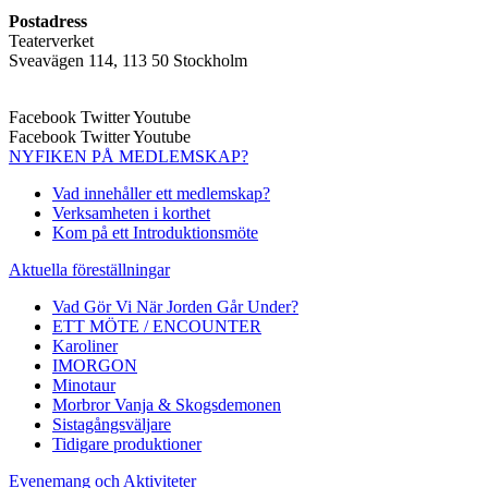
Postadress
Teaterverket
Sveavägen 114, 113 50 Stockholm
Facebook
Twitter
Youtube
Facebook
Twitter
Youtube
NYFIKEN PÅ MEDLEMSKAP?
Vad innehåller ett medlemskap?
Verksamheten i korthet
Kom på ett Introduktionsmöte
Aktuella föreställningar
Vad Gör Vi När Jorden Går Under?
ETT MÖTE / ENCOUNTER
Karoliner
IMORGON
Minotaur
Morbror Vanja & Skogsdemonen
Sistagångsväljare
Tidigare produktioner
Evenemang och Aktiviteter