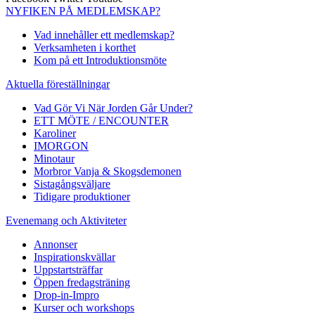
NYFIKEN PÅ MEDLEMSKAP?
Vad innehåller ett medlemskap?
Verksamheten i korthet
Kom på ett Introduktionsmöte
Aktuella föreställningar
Vad Gör Vi När Jorden Går Under?
ETT MÖTE / ENCOUNTER
Karoliner
IMORGON
Minotaur
Morbror Vanja & Skogsdemonen
Sistagångsväljare
Tidigare produktioner
Evenemang och Aktiviteter
Annonser
Inspirationskvällar
Uppstartsträffar
Öppen fredagsträning
Drop-in-Impro
Kurser och workshops