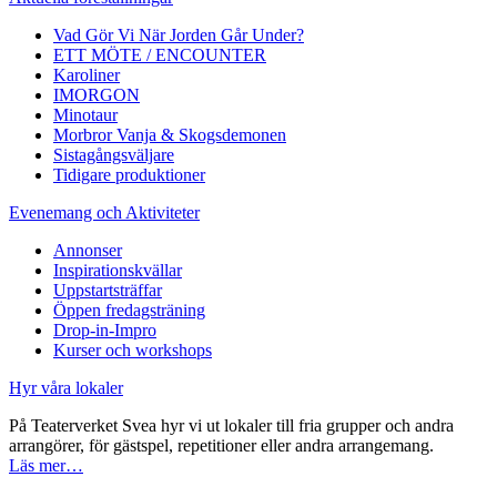
Vad Gör Vi När Jorden Går Under?
ETT MÖTE / ENCOUNTER
Karoliner
IMORGON
Minotaur
Morbror Vanja & Skogsdemonen
Sistagångsväljare
Tidigare produktioner
Evenemang och Aktiviteter
Annonser
Inspirationskvällar
Uppstartsträffar
Öppen fredagsträning
Drop-in-Impro
Kurser och workshops
Hyr våra lokaler
På Teaterverket Svea hyr vi ut lokaler till fria grupper och andra
arrangörer, för gästspel, repetitioner eller andra arrangemang.
Läs mer…