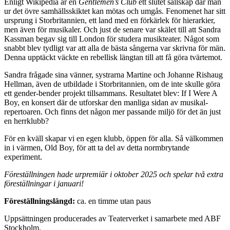
Enligt Wikipedia är en
Gentlemen’s Club
ett slutet sällskap där män
ur det övre samhällsskiktet kan mötas och umgås. Fenomenet har sitt
ursprung i Storbritannien, ett land med en förkärlek för hierarkier,
men även för musikaler. Och just de senare var skälet till att Sandra
Kassman begav sig till London för studera musikteater. Något som
snabbt blev tydligt var att alla de bästa sångerna var skrivna för män.
Denna upptäckt väckte en rebellisk längtan till att få göra tvärtemot.
Sandra frågade sina vänner, systrarna Martine och Johanne Rishaug
Hellman, även de utbildade i Storbritannien, om de inte skulle göra
ett gender-bender projekt tillsammans. Resultatet blev: If I Were A
Boy, en konsert där de utforskar den manliga sidan av musikal-
repertoaren. Och finns det någon mer passande miljö för det än just
en herrklubb?
För en kväll skapar vi en egen klubb, öppen för alla. Så välkommen
in i värmen, Old Boy, för att ta del av detta normbrytande
experiment.
Föreställningen hade urpremiär i oktober 2025 och spelar två extra
föreställningar i januari!
Föreställningslängd:
ca. en timme utan paus
Uppsättningen producerades av Teaterverket i samarbete med ABF
Stockholm.