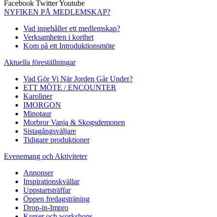
Facebook
Twitter
Youtube
NYFIKEN PÅ MEDLEMSKAP?
Vad innehåller ett medlemskap?
Verksamheten i korthet
Kom på ett Introduktionsmöte
Aktuella föreställningar
Vad Gör Vi När Jorden Går Under?
ETT MÖTE / ENCOUNTER
Karoliner
IMORGON
Minotaur
Morbror Vanja & Skogsdemonen
Sistagångsväljare
Tidigare produktioner
Evenemang och Aktiviteter
Annonser
Inspirationskvällar
Uppstartsträffar
Öppen fredagsträning
Drop-in-Impro
Kurser och workshops