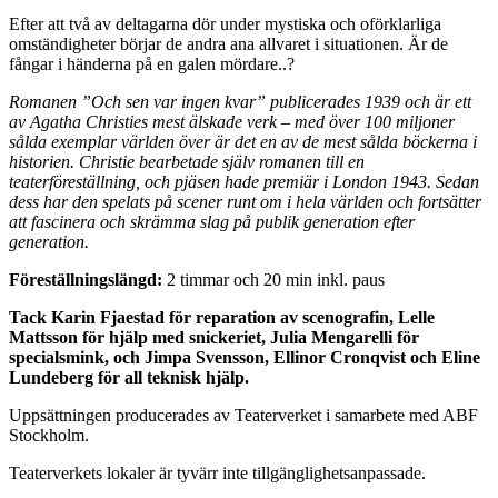
Efter att två av deltagarna dör under mystiska och oförklarliga
omständigheter börjar de andra ana allvaret i situationen. Är de
fångar i händerna på en galen mördare..?
Romanen ”Och sen var ingen kvar” publicerades 1939 och är ett
av Agatha Christies mest älskade verk – med över 100 miljoner
sålda exemplar världen över är det en av de mest sålda böckerna i
historien. Christie bearbetade själv romanen till en
teaterföreställning, och pjäsen hade premiär i London 1943. Sedan
dess har den spelats på scener runt om i hela världen och fortsätter
att fascinera och skrämma slag på publik generation efter
generation.
Föreställningslängd:
2 timmar och 20 min inkl. paus
Tack Karin Fjaestad för reparation av scenografin, Lelle
Mattsson för hjälp med snickeriet, Julia Mengarelli för
specialsmink, och Jimpa Svensson, Ellinor Cronqvist och Eline
Lundeberg för all teknisk hjälp.
Uppsättningen producerades av Teaterverket i samarbete med ABF
Stockholm.
Teaterverkets lokaler är tyvärr inte tillgänglighetsanpassade.