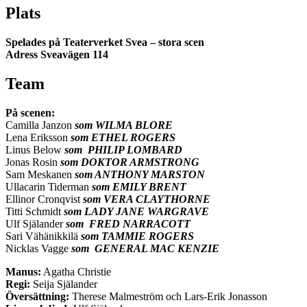
Plats
Spelades på Teaterverket Svea – stora scen
Adress Sveavägen 114
Team
På scenen:
Camilla Janzon
som WILMA BLORE
Lena Eriksson
som ETHEL ROGERS
Linus Below
som PHILIP LOMBARD
Jonas Rosin
som DOKTOR ARMSTRONG
Sam Meskanen
som ANTHONY MARSTON
Ullacarin Tiderman
som EMILY BRENT
Ellinor Cronqvist
som VERA CLAYTHORNE
Titti Schmidt
som LADY JANE WARGRAVE
Ulf Själander
som FRED NARRACOTT
Sari Vähänikkilä
som TAMMIE ROGERS
Nicklas Vagge
som GENERAL MAC KENZIE
Manus:
Agatha Christie
Regi:
Seija Själander
Översättning:
Therese Malmeström och Lars-Erik Jonasson