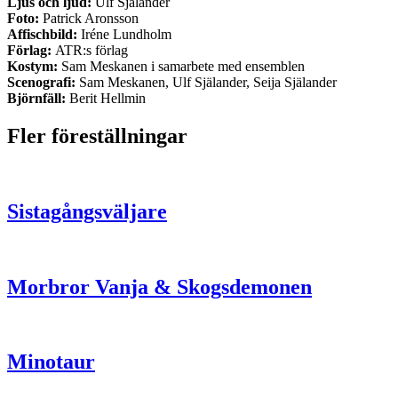
Ljus och ljud:
Ulf Själander
Foto:
Patrick Aronsson
Affischbild:
Iréne Lundholm
Förlag:
ATR:s förlag
Kostym:
Sam Meskanen i samarbete med ensemblen
Scenografi:
Sam Meskanen, Ulf Själander, Seija Själander
Björnfäll:
Berit Hellmin
Fler föreställningar
Sistagångsväljare
Morbror Vanja & Skogsdemonen
Minotaur