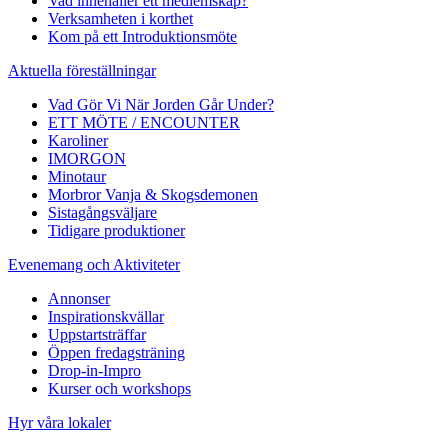
Vad innehåller ett medlemskap?
Verksamheten i korthet
Kom på ett Introduktionsmöte
Aktuella föreställningar
Vad Gör Vi När Jorden Går Under?
ETT MÖTE / ENCOUNTER
Karoliner
IMORGON
Minotaur
Morbror Vanja & Skogsdemonen
Sistagångsväljare
Tidigare produktioner
Evenemang och Aktiviteter
Annonser
Inspirationskvällar
Uppstartsträffar
Öppen fredagsträning
Drop-in-Impro
Kurser och workshops
Hyr våra lokaler