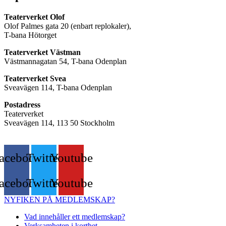
Teaterverket Olof
Olof Palmes gata 20 (enbart replokaler),
T-bana Hötorget
Teaterverket Västman
Västmannagatan 54, T-bana Odenplan
Teaterverket Svea
Sveavägen 114, T-bana Odenplan
Postadress
Teaterverket
Sveavägen 114, 113 50 Stockholm
acebook
Twitter
Youtube
acebook
Twitter
Youtube
NYFIKEN PÅ MEDLEMSKAP?
Vad innehåller ett medlemskap?
Verksamheten i korthet