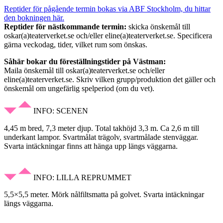
Reptider för pågående termin bokas via ABF Stockholm, du hittar
den bokningen här.
Reptider för nästkommande termin:
skicka önskemål till
oskar(a)teaterverket.se och/eller eline(a)teaterverket.se. Specificera
gärna veckodag, tider, vilket rum som önskas.
Såhär bokar du föreställningstider på Västman:
Maila önskemål till oskar(a)teaterverket.se och/eller
eline(a)teaterverket.se. Skriv vilken grupp/produktion det gäller och
önskemål om ungefärlig spelperiod (om du vet).
INFO: SCENEN
4,45 m bred, 7,3 meter djup. Total takhöjd 3,3 m. Ca 2,6 m till
underkant lampor. Svartmålat trägolv, svartmålade stenväggar.
Svarta intäckningar finns att hänga upp längs väggarna.
INFO: LILLA REPRUMMET
5,5×5,5 meter. Mörk nålfiltsmatta på golvet. Svarta intäckningar
längs väggarna.