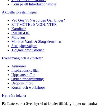
Kom på ett Introduktionsmöte
Aktuella föreställningar
Vad Gör Vi När Jorden Går Under?
ETT MÖTE / ENCOUNTER
Karoliner
IMORGON
Minotaur
Morbror Vanja & Skogsdemonen
Sistagångsväljare
Tidigare produktioner
Evenemang och Aktiviteter
Annonser
Inspirationskvällar
Uppstartsträffar
Öppen fredagsträning
Drop-in-Impro
Kurser och workshops
Hyr våra lokaler
På Teaterverket Svea hyr vi ut lokaler till fria grupper och andra