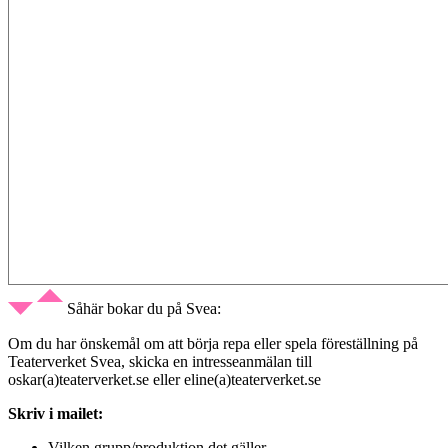
Såhär bokar du på Svea:
Om du har önskemål om att börja repa eller spela föreställning på
Teaterverket Svea, skicka en intresseanmälan till
oskar(a)teaterverket.se eller eline(a)teaterverket.se
Skriv i mailet:
Vilken grupp/produktion det gäller