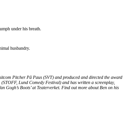
rumph under his breath.
animal husbandry.
sitcom Pitcher På Paus (SVT) and produced and directed the award
 (STOFF, Lund Comedy Festival) and has written a screenplay,
n Gogh’s Boots’ at Teaterverket. Find out more about Ben on his