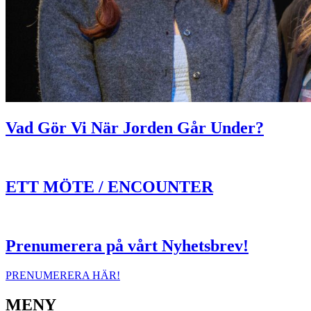
Vad Gör Vi När Jorden Går Under?
ETT MÖTE / ENCOUNTER
Prenumerera på vårt Nyhetsbrev!
PRENUMERERA HÄR!
MENY