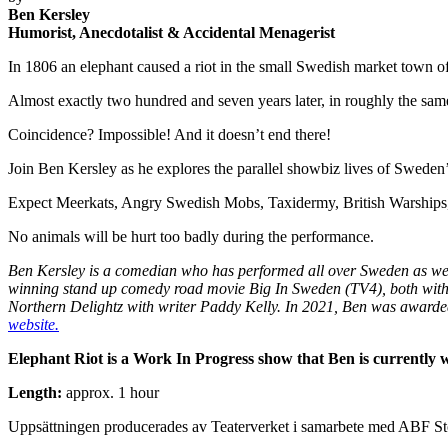
Ben Kersley
Humorist, Anecdotalist & Accidental Menagerist
In 1806 an elephant caused a riot in the small Swedish market town 
Almost exactly two hundred and seven years later, in roughly the sa
Coincidence? Impossible! And it doesn’t end there!
Join Ben Kersley as he explores the parallel showbiz lives of Sweden’s
Expect Meerkats, Angry Swedish Mobs, Taxidermy, British Warships, 
No animals will be hurt too badly during the performance.
Ben Kersley is a comedian who has performed all over Sweden as we
winning stand up comedy road movie Big In Sweden (TV4), both with
Northern Delightz with writer Paddy Kelly. In 2021, Ben was award
website.
Elephant Riot is a Work In Progress show that Ben is currently 
Length:
approx. 1 hour
Uppsättningen producerades av Teaterverket i samarbete med ABF S