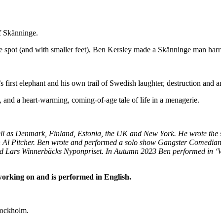
of Skänninge.
me spot (and with smaller feet), Ben Kersley made a Skänninge man har
 first elephant and his own trail of Swedish laughter, destruction and 
and a heart-warming, coming-of-age tale of life in a menagerie.
ll as Denmark, Finland, Estonia, the UK and New York. He wrote the 
 Al Pitcher. Ben wrote and performed a solo show Gangster Comedian
ed Lars Winnerbäcks Nyponpriset.
In Autumn 2023 Ben performed in ‘Va
working on and is performed in English.
tockholm.