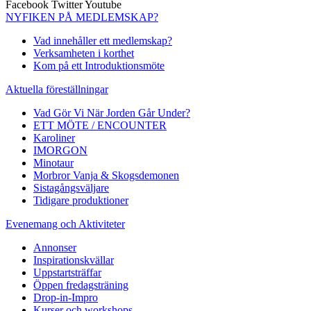
Facebook
Twitter
Youtube
NYFIKEN PÅ MEDLEMSKAP?
Vad innehåller ett medlemskap?
Verksamheten i korthet
Kom på ett Introduktionsmöte
Aktuella föreställningar
Vad Gör Vi När Jorden Går Under?
ETT MÖTE / ENCOUNTER
Karoliner
IMORGON
Minotaur
Morbror Vanja & Skogsdemonen
Sistagångsväljare
Tidigare produktioner
Evenemang och Aktiviteter
Annonser
Inspirationskvällar
Uppstartsträffar
Öppen fredagsträning
Drop-in-Impro
Kurser och workshops