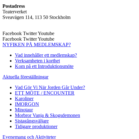
Postadress
Teaterverket
Sveavägen 114, 113 50 Stockholm
Facebook
Twitter
Youtube
Facebook
Twitter
Youtube
NYFIKEN PÅ MEDLEMSKAP?
Vad innehåller ett medlemskap?
Verksamheten i korthet
Kom på ett Introduktionsmöte
Aktuella föreställningar
Vad Gör Vi När Jorden Går Under?
ETT MÖTE / ENCOUNTER
Karoliner
IMORGON
Minotaur
Morbror Vanja & Skogsdemonen
Sistagångsväljare
Tidigare produktioner
Evenemang och Aktiviteter