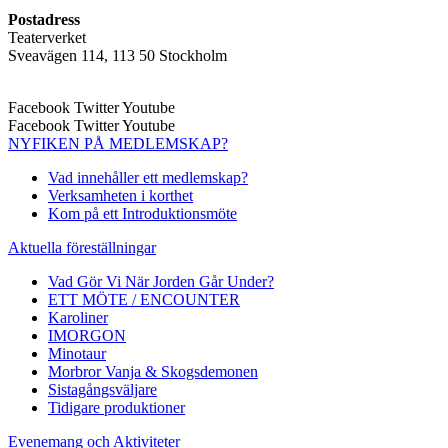
Postadress
Teaterverket
Sveavägen 114, 113 50 Stockholm
Facebook
Twitter
Youtube
Facebook
Twitter
Youtube
NYFIKEN PÅ MEDLEMSKAP?
Vad innehåller ett medlemskap?
Verksamheten i korthet
Kom på ett Introduktionsmöte
Aktuella föreställningar
Vad Gör Vi När Jorden Går Under?
ETT MÖTE / ENCOUNTER
Karoliner
IMORGON
Minotaur
Morbror Vanja & Skogsdemonen
Sistagångsväljare
Tidigare produktioner
Evenemang och Aktiviteter