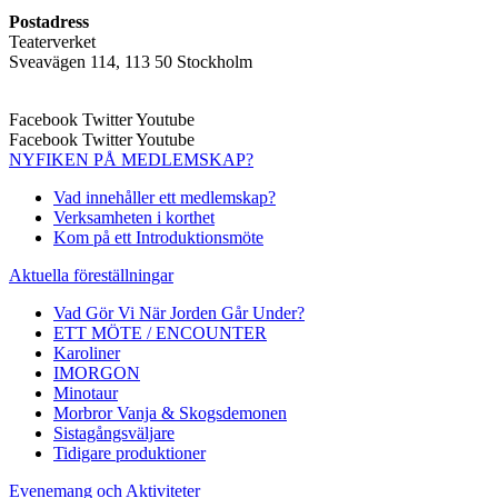
Postadress
Teaterverket
Sveavägen 114, 113 50 Stockholm
Facebook
Twitter
Youtube
Facebook
Twitter
Youtube
NYFIKEN PÅ MEDLEMSKAP?
Vad innehåller ett medlemskap?
Verksamheten i korthet
Kom på ett Introduktionsmöte
Aktuella föreställningar
Vad Gör Vi När Jorden Går Under?
ETT MÖTE / ENCOUNTER
Karoliner
IMORGON
Minotaur
Morbror Vanja & Skogsdemonen
Sistagångsväljare
Tidigare produktioner
Evenemang och Aktiviteter