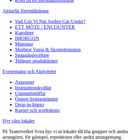
Kom på ett Introduktionsmöte
Aktuella föreställningar
Vad Gör Vi När Jorden Går Under?
ETT MÖTE / ENCOUNTER
Karoliner
IMORGON
Minotaur
Morbror Vanja & Skogsdemonen
Sistagångsväljare
Tidigare produktioner
Evenemang och Aktiviteter
Annonser
Inspirationskvällar
Uppstartsträffar
Öppen fredagsträning
Drop-in-Impro
Kurser och workshops
Hyr våra lokaler
På Teaterverket Svea hyr vi ut lokaler till fria grupper och andra
arrangörer, för gästspel, repetitioner eller andra arrangemang.