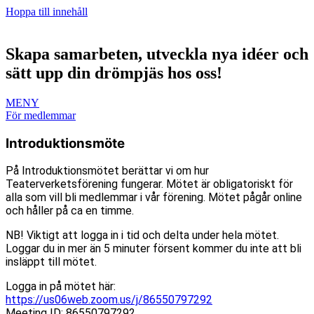
Hoppa till innehåll
Skapa samarbeten, utveckla nya idéer och
sätt upp din drömpjäs hos oss!
MENY
För medlemmar
Introduktionsmöte
På Introduktionsmötet berättar vi om hur
Teaterverketsförening fungerar. Mötet är obligatoriskt för
alla som vill bli medlemmar i vår förening. Mötet pågår online
och håller på ca en timme.
NB! Viktigt att logga in i tid och delta under hela mötet.
Loggar du in mer än 5 minuter försent kommer du inte att bli
insläppt till mötet.
Logga in på mötet här:
https://us06web.zoom.us/j/86550797292
Meeting ID: 86550797292