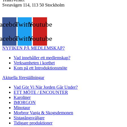
Sveavägen 114, 113 50 Stockholm
acebook
Twitter
Youtube
acebook
Twitter
Youtube
NYFIKEN PÅ MEDLEMSKAP?
Vad innehåller ett medlemskap?
Verksamheten i korthet
Kom på ett Introduktionsmöte
Aktuella föreställningar
Vad Gör Vi När Jorden Går Under?
ETT MÖTE / ENCOUNTER
Karoliner
IMORGON
Minotaur
Morbror Vanja & Skogsdemonen
Sistagångsväljare
Tidigare produktioner