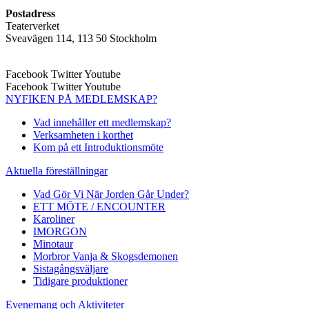
Postadress
Teaterverket
Sveavägen 114, 113 50 Stockholm
Facebook
Twitter
Youtube
Facebook
Twitter
Youtube
NYFIKEN PÅ MEDLEMSKAP?
Vad innehåller ett medlemskap?
Verksamheten i korthet
Kom på ett Introduktionsmöte
Aktuella föreställningar
Vad Gör Vi När Jorden Går Under?
ETT MÖTE / ENCOUNTER
Karoliner
IMORGON
Minotaur
Morbror Vanja & Skogsdemonen
Sistagångsväljare
Tidigare produktioner
Evenemang och Aktiviteter