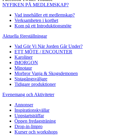
NYFIKEN PÅ MEDLEMSKAP?
Vad innehåller ett medlemskap?
Verksamheten i korthet
Kom på ett Introduktionsmöte
Aktuella föreställningar
Vad Gör Vi När Jorden Går Under?
ETT MÖTE / ENCOUNTER
Karoliner
IMORGON
Minotaur
Morbror Vanja & Skogsdemonen
Sistagångsväljare
Tidigare produktioner
Evenemang och Aktiviteter
Annonser
Inspirationskvällar
Uppstartsträffar
Öppen fredagsträning
Drop-in-Impro
Kurser och workshops