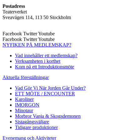
Postadress
Teaterverket
Sveavägen 114, 113 50 Stockholm
Facebook
Twitter
Youtube
Facebook
Twitter
Youtube
NYFIKEN PÅ MEDLEMSKAP?
Vad innehåller ett medlemskap?
Verksamheten i korthet
Kom på ett Introduktionsmöte
Aktuella föreställningar
Vad Gör Vi När Jorden Går Under?
ETT MÖTE / ENCOUNTER
Karoliner
IMORGON
Minotaur
Morbror Vanja & Skogsdemonen
Sistagångsväljare
Tidigare produktioner
Evenemang och Aktiviteter