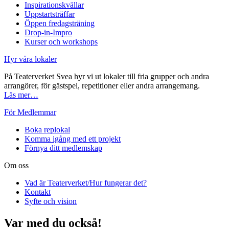
Inspirationskvällar
Uppstartsträffar
Öppen fredagsträning
Drop-in-Impro
Kurser och workshops
Hyr våra lokaler
På Teaterverket Svea hyr vi ut lokaler till fria grupper och andra
arrangörer, för gästspel, repetitioner eller andra arrangemang.
Läs mer…
För Medlemmar
Boka replokal
Komma igång med ett projekt
Förnya ditt medlemskap
Om oss
Vad är Teaterverket/Hur fungerar det?
Kontakt
Syfte och vision
Var med du också!