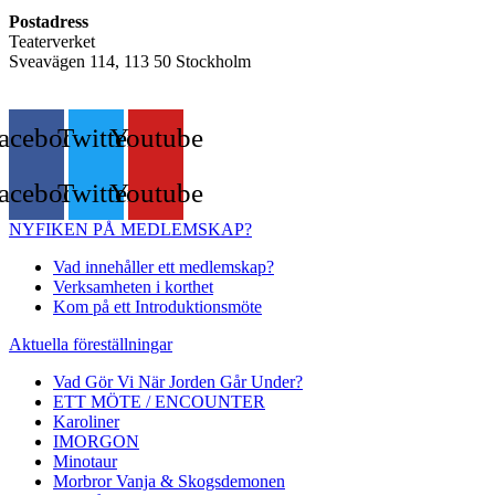
Postadress
Teaterverket
Sveavägen 114, 113 50 Stockholm
acebook
Twitter
Youtube
acebook
Twitter
Youtube
NYFIKEN PÅ MEDLEMSKAP?
Vad innehåller ett medlemskap?
Verksamheten i korthet
Kom på ett Introduktionsmöte
Aktuella föreställningar
Vad Gör Vi När Jorden Går Under?
ETT MÖTE / ENCOUNTER
Karoliner
IMORGON
Minotaur
Morbror Vanja & Skogsdemonen