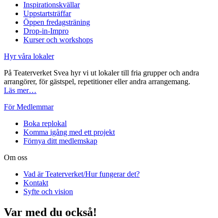
Inspirationskvällar
Uppstartsträffar
Öppen fredagsträning
Drop-in-Impro
Kurser och workshops
Hyr våra lokaler
På Teaterverket Svea hyr vi ut lokaler till fria grupper och andra
arrangörer, för gästspel, repetitioner eller andra arrangemang.
Läs mer…
För Medlemmar
Boka replokal
Komma igång med ett projekt
Förnya ditt medlemskap
Om oss
Vad är Teaterverket/Hur fungerar det?
Kontakt
Syfte och vision
Var med du också!