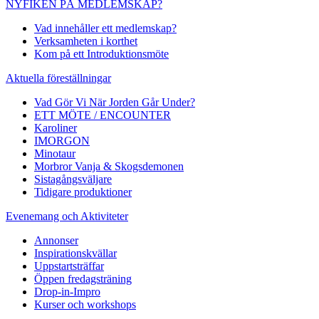
NYFIKEN PÅ MEDLEMSKAP?
Vad innehåller ett medlemskap?
Verksamheten i korthet
Kom på ett Introduktionsmöte
Aktuella föreställningar
Vad Gör Vi När Jorden Går Under?
ETT MÖTE / ENCOUNTER
Karoliner
IMORGON
Minotaur
Morbror Vanja & Skogsdemonen
Sistagångsväljare
Tidigare produktioner
Evenemang och Aktiviteter
Annonser
Inspirationskvällar
Uppstartsträffar
Öppen fredagsträning
Drop-in-Impro
Kurser och workshops