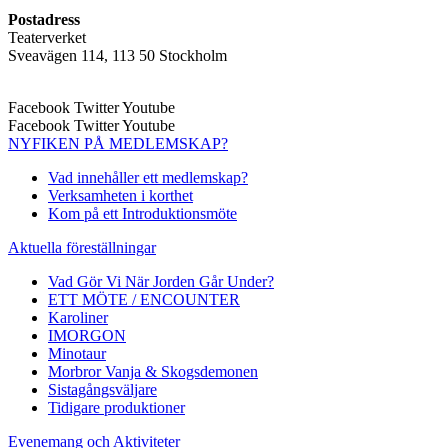
Postadress
Teaterverket
Sveavägen 114, 113 50 Stockholm
Facebook
Twitter
Youtube
Facebook
Twitter
Youtube
NYFIKEN PÅ MEDLEMSKAP?
Vad innehåller ett medlemskap?
Verksamheten i korthet
Kom på ett Introduktionsmöte
Aktuella föreställningar
Vad Gör Vi När Jorden Går Under?
ETT MÖTE / ENCOUNTER
Karoliner
IMORGON
Minotaur
Morbror Vanja & Skogsdemonen
Sistagångsväljare
Tidigare produktioner
Evenemang och Aktiviteter