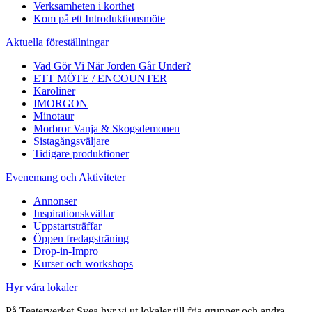
Verksamheten i korthet
Kom på ett Introduktionsmöte
Aktuella föreställningar
Vad Gör Vi När Jorden Går Under?
ETT MÖTE / ENCOUNTER
Karoliner
IMORGON
Minotaur
Morbror Vanja & Skogsdemonen
Sistagångsväljare
Tidigare produktioner
Evenemang och Aktiviteter
Annonser
Inspirationskvällar
Uppstartsträffar
Öppen fredagsträning
Drop-in-Impro
Kurser och workshops
Hyr våra lokaler
På Teaterverket Svea hyr vi ut lokaler till fria grupper och andra